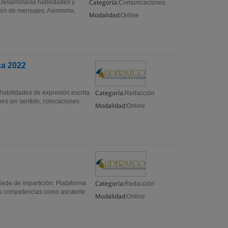
Categoría:
Desarrollarás habilidades y
Comunicaciones
ción de mensajes. Asimismo,
Modalidad:
Online
ca 2022
Categoría:
habilidades de expresión escrita
Redacción
es sin sentido, colocaciones
Modalidad:
Online
Categoría:
Sede de impartición: Plataforma
Redacción
s competencias como asistente
Modalidad:
Online