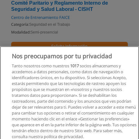
Comité Paritario y Reglamento Interno de
Seguridad y Salud Laboral - CISHT
Centro de Entrenamiento FAICE
Categoría:
Seguridad en el Trabajo
Modalidad:
Semi-presencial
Solicita información
Nos preocupamos por tu privacidad
Impartido en:
Quito
Tanto nosotros como nuestros
1017
socios almacenamos y
accedemos a datos personales, como datos de navegación o
identificadores únicos, en tu dispositivo. Si seleccionas Acepto,
estarás permitiendo que las tecnologías de rastreo apoyen los
propósitos que se muestran en «nosotros y nuestros socios
tratamos datos para proporcionar». Si se deshabilitan los
rastreadores, parte del contenido y los anuncios que ves podrían
dejar de ser relevantes para ti. Puedes volver a acceder a este menú
para cambiar tus opciones o retirar el consentimiento en cualquier
momento haciendo clic en el enlace «Gestionar las preferencias»
que aparece en el en la parte inferior de la página web. Tus opciones
tendrán efecto dentro de nuestro Sitio web. Para saber más,
consulta nuestra política de privacidad.