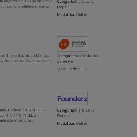
Categoría:
 deportista o equipo deportivo,
Ciencias del
ar su máximo rendimiento, con un
Deporte
Modalidad:
Online
Categoría:
eses Presentación. La Maestría
Administración
 y Jurídicas de VIU nace con la
Deportiva
Modalidad:
Online
Categoría:
grama: Dedicación: 3 MESES
Ciencias del
SOFT Idioma: INGLÉS
Deporte
icada al deporte...
Modalidad:
Online