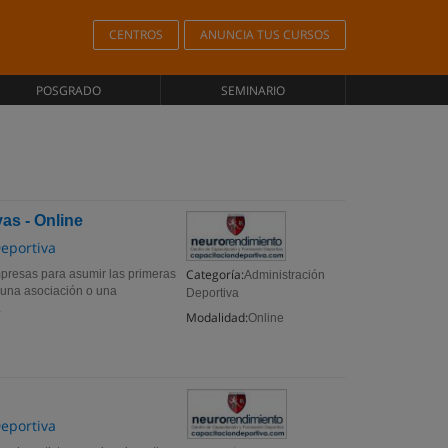
CENTROS
ANUNCIA TUS CURSOS
POSGRADO
SEMINARIO
as - Online
eportiva
Categoría:
mpresas para asumir las primeras
Administración
 una asociación o una
Deportiva
.
Modalidad:
Online
eportiva