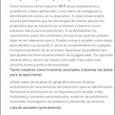
Curso de Word y Publicidad
Tanto nosotros como nuestros
1017
socios almacenamos y
Centro de Capacitacion osnet
accedemos a datos personales, como datos de navegación o
identificadores únicos, en tu dispositivo. Si seleccionas Acepto,
Solicita información
estarás permitiendo que las tecnologías de rastreo apoyen los
propósitos que se muestran en «nosotros y nuestros socios
tratamos datos para proporcionar». Si se deshabilitan los
Cursos de Excel Completo Virtual o Presencial
rastreadores, parte del contenido y los anuncios que ves podrían
Centro de Capacitacion osnet
dejar de ser relevantes para ti. Puedes volver a acceder a este menú
para cambiar tus opciones o retirar el consentimiento en cualquier
Solicita información
momento haciendo clic en el enlace «Gestionar las preferencias»
que aparece en el en la parte inferior de la página web. Tus opciones
tendrán efecto dentro de nuestro Sitio web. Para saber más,
consulta nuestra política de privacidad.
Tanto nosotros como nuestros asociados tratamos los datos
para proporcionar:
Reglas de uso
Utilizar datos de localización geográfica precisa. Analizar
activamente las características del dispositivo para su identificación.
Privacidad de datos
Almacenar la información en un dispositivo y/o acceder a ella.
Publicidad y contenido personalizados, medición de publicidad y
Contactar con Educaedu
contenido, investigación de audiencia y desarrollo de servicios.
Lista de asociados (proveedores)
Copyright © Educaedu Business S.L. - CIF : B-95610580: -
www.educaedu.com.ec