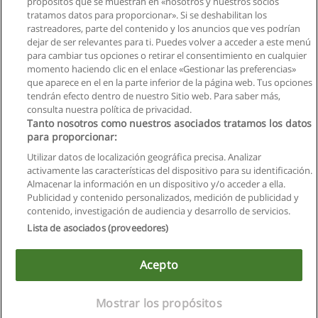
propósitos que se muestran en «nosotros y nuestros socios
tratamos datos para proporcionar». Si se deshabilitan los
rastreadores, parte del contenido y los anuncios que ves podrían
dejar de ser relevantes para ti. Puedes volver a acceder a este menú
para cambiar tus opciones o retirar el consentimiento en cualquier
momento haciendo clic en el enlace «Gestionar las preferencias»
que aparece en el en la parte inferior de la página web. Tus opciones
tendrán efecto dentro de nuestro Sitio web. Para saber más,
consulta nuestra política de privacidad.
Tanto nosotros como nuestros asociados tratamos los datos
para proporcionar:
Reglas de uso
Utilizar datos de localización geográfica precisa. Analizar
activamente las características del dispositivo para su identificación.
Privacidad de datos
Almacenar la información en un dispositivo y/o acceder a ella.
Publicidad y contenido personalizados, medición de publicidad y
Contactar con Educaedu
contenido, investigación de audiencia y desarrollo de servicios.
Lista de asociados (proveedores)
Copyright © Educaedu Business S.L. - CIF : B-95610580: -
www.educaedu.com.ec
Acepto
Mostrar los propósitos