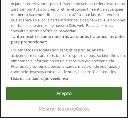
dejar de ser relevantes para ti. Puedes volver a acceder a este menú
para cambiar tus opciones o retirar el consentimiento en cualquier
momento haciendo clic en el enlace «Gestionar las preferencias»
que aparece en el en la parte inferior de la página web. Tus opciones
tendrán efecto dentro de nuestro Sitio web. Para saber más,
Siguiente
consulta nuestra política de privacidad.
Página
1
de
8
Tanto nosotros como nuestros asociados tratamos los datos
para proporcionar:
Utilizar datos de localización geográfica precisa. Analizar
activamente las características del dispositivo para su identificación.
Almacenar la información en un dispositivo y/o acceder a ella.
Reglas de uso
Publicidad y contenido personalizados, medición de publicidad y
contenido, investigación de audiencia y desarrollo de servicios.
Privacidad de datos
Lista de asociados (proveedores)
Contactar con Educaedu
Acepto
Copyright © Educaedu Business S.L. - CIF : B-95610580: -
www.educaedu.com.ec
Mostrar los propósitos