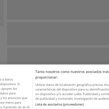
Tanto nosotros como nuestros asociados trat
proporcionar:
 a datos
ispositivo. Si
Utilizar datos de localización geográfica precisa. An
o apoyen los
características del dispositivo para su identificaci
Reglas de uso
Privacidad de datos
Contactar con Educaedu
 datos para
un dispositivo y/o acceder a ella. Publicidad y con
o y los anuncios que
de publicidad y contenido, investigación de audienci
Copyright © Educaedu Business S.L. - CIF : B-95610580: -
www.educaedu.com.ec
 este menú para
Lista de asociados (proveedores)
o haciendo clic en el