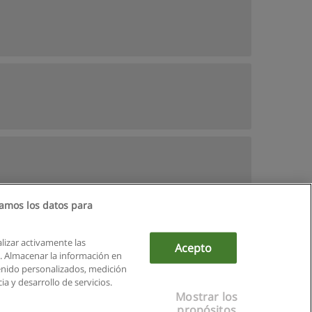
amos los datos para
alizar activamente las
Acepto
ón. Almacenar la información en
tenido personalizados, medición
a y desarrollo de servicios.
Mostrar los
propósitos