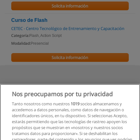
Solicita información
Curso de Flash
CETEC - Centro Tecnológico de Entrenamiento y Capacitación
Categoría:
Flash, Action Script
Modalidad:
Presencial
Solicita información
Nos preocupamos por tu privacidad
Tanto nosotros como nuestros
1019
socios almacenamos y
accedemos a datos personales, como datos de navegación o
identificadores únicos, en tu dispositivo. Si seleccionas Acepto,
estarás permitiendo que las tecnologías de rastreo apoyen los
propósitos que se muestran en «nosotros y nuestros socios
tratamos datos para proporcionar». Si se deshabilitan los
rastreadores, parte del contenido y los anuncios que ves podrían