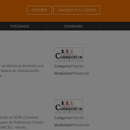
CENTROS
ANUNCIA TUS CURSOS
POSGRADO
SEMINARIO
Categoría:
 un idioma es teniendo una
Francés
ad básica de comunicación.
Modalidad:
Presencial
...
Categoría:
uerdo al CEFR (Common
Francés
ropeo de Referencia Común
Modalidad:
Presencial
RANCÉS, siendo...