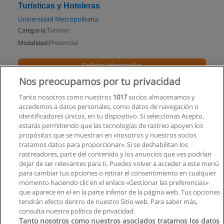
Turísticas y Hoteleras
Universidad Metropolitana
Categoría:
Turismo
Modalidad:
Presencial
Solicita información
Nos preocupamos por tu privacidad
Impartido en:
Guayaquil
Tanto nosotros como nuestros
1017
socios almacenamos y
accedemos a datos personales, como datos de navegación o
identificadores únicos, en tu dispositivo. Si seleccionas Acepto,
estarás permitiendo que las tecnologías de rastreo apoyen los
propósitos que se muestran en «nosotros y nuestros socios
tratamos datos para proporcionar». Si se deshabilitan los
rastreadores, parte del contenido y los anuncios que ves podrían
dejar de ser relevantes para ti. Puedes volver a acceder a este menú
para cambiar tus opciones o retirar el consentimiento en cualquier
momento haciendo clic en el enlace «Gestionar las preferencias»
que aparece en el en la parte inferior de la página web. Tus opciones
tendrán efecto dentro de nuestro Sitio web. Para saber más,
consulta nuestra política de privacidad.
Tanto nosotros como nuestros asociados tratamos los datos