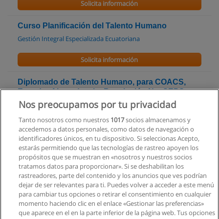
Solicita información
Curso Planificación del Talento Humano
Gestión Integral Especializada Ecuatoriana
Solicita información
Diplomado de Talento Humano, para COACS,
Ecuador Ajustado a la: Resolución No. SEPS-
0144-2025
Nos preocupamos por tu privacidad
Corporación Internacional de Educación Superior CIIDECO
Tanto nosotros como nuestros
1017
socios almacenamos y
accedemos a datos personales, como datos de navegación o
Solicita información
identificadores únicos, en tu dispositivo. Si seleccionas Acepto,
estarás permitiendo que las tecnologías de rastreo apoyen los
propósitos que se muestran en «nosotros y nuestros socios
Diplomado - Gerencial para Cooperativas de
tratamos datos para proporcionar». Si se deshabilitan los
Ahorro y Crédito
rastreadores, parte del contenido y los anuncios que ves podrían
Corporación Internacional de Educación Superior CIIDECO
dejar de ser relevantes para ti. Puedes volver a acceder a este menú
para cambiar tus opciones o retirar el consentimiento en cualquier
Solicita información
momento haciendo clic en el enlace «Gestionar las preferencias»
que aparece en el en la parte inferior de la página web. Tus opciones