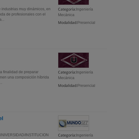
Categoría:
e industrias muy dinámicos, en
Ingeniería
da de profesionales con el
Mecánica
...
Modalidad:
Presencial
Categoría:
a finalidad de preparar
Ingeniería
ienen una composición híbrida
Mecánica
..
Modalidad:
Presencial
el
Categoría:
NIVERSIDAD/INSTITUCION
Ingeniería