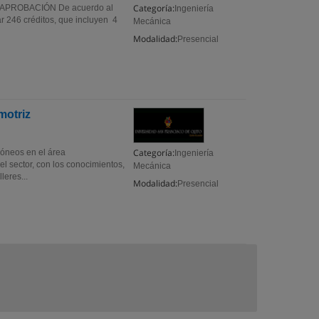
Categoría:
 APROBACIÓN De acuerdo al
Ingeniería
 246 créditos, que incluyen 4
Mecánica
Modalidad:
Presencial
motriz
Categoría:
óneos en el área
Ingeniería
l sector, con los conocimientos,
Mecánica
leres...
Modalidad:
Presencial