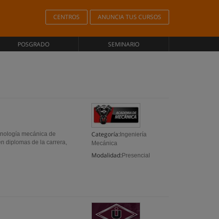
CENTROS
ANUNCIA TUS CURSOS
POSGRADO
SEMINARIO
Categoría:
cnología mecánica de
Ingeniería
 diplomas de la carrera,
Mecánica
Modalidad:
Presencial