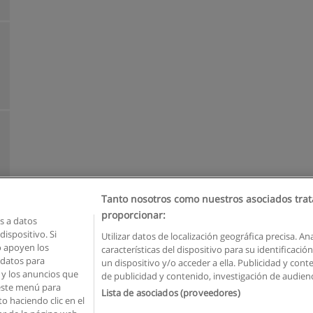
Tanto nosotros como nuestros asociados trat
proporcionar:
 a datos
ispositivo. Si
Utilizar datos de localización geográfica precisa. An
o apoyen los
características del dispositivo para su identificaci
Reglas de uso
Privacidad de datos
Contactar con Educaedu
 datos para
un dispositivo y/o acceder a ella. Publicidad y con
o y los anuncios que
de publicidad y contenido, investigación de audienci
Copyright © Educaedu Business S.L. - CIF : B-95610580: -
www.educaedu.com.ec
 este menú para
Lista de asociados (proveedores)
o haciendo clic en el