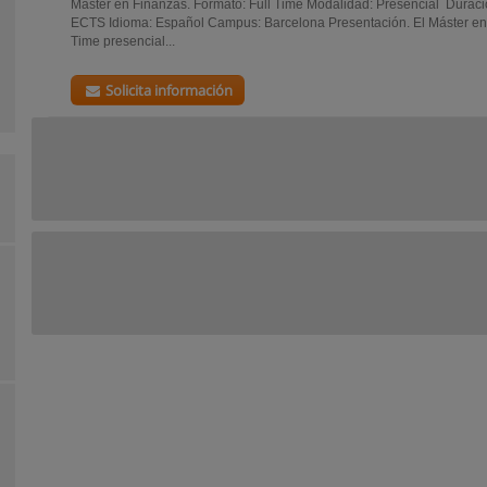
Máster en Finanzas. Formato: Full Time Modalidad: Presencial Duració
ECTS Idioma: Español Campus: Barcelona Presentación. El Máster en 
Time presencial...
Solicita información