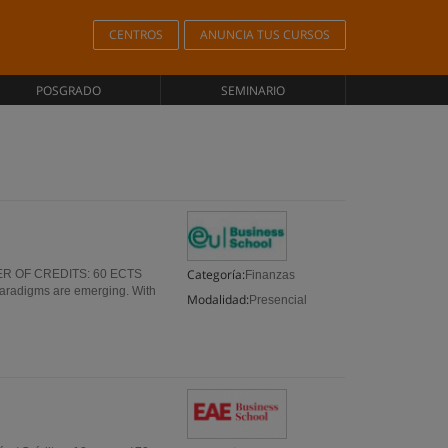
CENTROS
ANUNCIA TUS CURSOS
POSGRADO
SEMINARIO
Categoría:
MBER OF CREDITS: 60 ECTS
Finanzas
aradigms are emerging. With
Modalidad:
Presencial