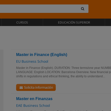
CURSOS
EDUCACIÓN SUPERIOR
Master in Finance (English)
EU Business School
Master in Finance (English). DURATION: Three terms/one year NU
LANGUAGE: English LOCATION: Barcelona Overview. New financial p
shifts in regulations and ethical thinking, the ability to understand...
Solicita información
Master en Finanzas
EAE Business School