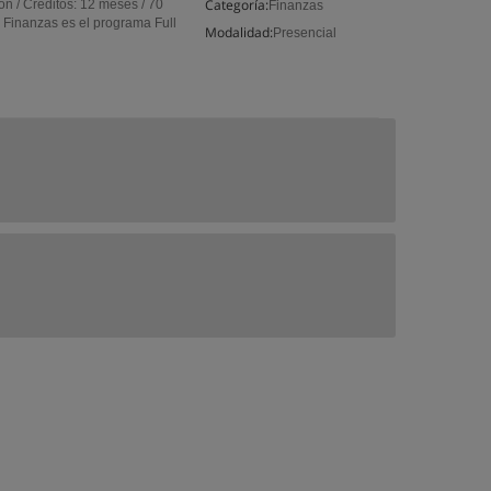
Categoría:
n / Créditos: 12 meses / 70
Finanzas
Finanzas es el programa Full
Modalidad:
Presencial