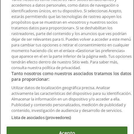
Factor Humano
accedemos a datos personales, como datos de navegación o
identificadores únicos, en tu dispositivo. Si seleccionas Acepto,
Solicita información
estarás permitiendo que las tecnologías de rastreo apoyen los
propósitos que se muestran en «nosotros y nuestros socios
tratamos datos para proporcionar». Si se deshabilitan los
Curso de Reparación de Aires Acondicionados
rastreadores, parte del contenido y los anuncios que ves podrían
KS Capacitaciones
dejar de ser relevantes para ti. Puedes volver a acceder a este menú
para cambiar tus opciones o retirar el consentimiento en cualquier
Solicita información
momento haciendo clic en el enlace «Gestionar las preferencias»
que aparece en el en la parte inferior de la página web. Tus opciones
tendrán efecto dentro de nuestro Sitio web. Para saber más,
consulta nuestra política de privacidad.
Tanto nosotros como nuestros asociados tratamos los datos
para proporcionar:
Reglas de uso
Utilizar datos de localización geográfica precisa. Analizar
activamente las características del dispositivo para su identificación.
Privacidad de datos
Almacenar la información en un dispositivo y/o acceder a ella.
Publicidad y contenido personalizados, medición de publicidad y
Contactar con Educaedu
contenido, investigación de audiencia y desarrollo de servicios.
Lista de asociados (proveedores)
Copyright © Educaedu Business S.L. - CIF : B-95610580: -
www.educaedu.com.ec
Acepto