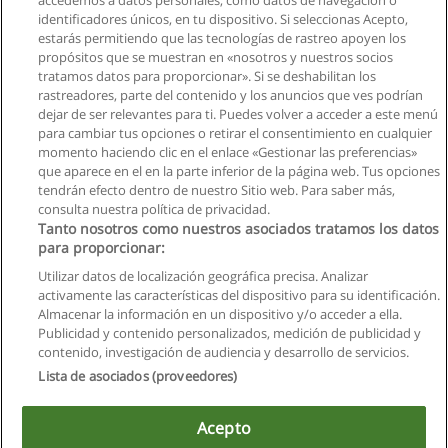
accedemos a datos personales, como datos de navegación o
identificadores únicos, en tu dispositivo. Si seleccionas Acepto,
Solicita información
estarás permitiendo que las tecnologías de rastreo apoyen los
propósitos que se muestran en «nosotros y nuestros socios
tratamos datos para proporcionar». Si se deshabilitan los
Curso de Confección en Alta Costura
rastreadores, parte del contenido y los anuncios que ves podrían
Arleth Atelier
dejar de ser relevantes para ti. Puedes volver a acceder a este menú
para cambiar tus opciones o retirar el consentimiento en cualquier
Solicita información
momento haciendo clic en el enlace «Gestionar las preferencias»
que aparece en el en la parte inferior de la página web. Tus opciones
tendrán efecto dentro de nuestro Sitio web. Para saber más,
consulta nuestra política de privacidad.
Tanto nosotros como nuestros asociados tratamos los datos
para proporcionar:
Reglas de uso
Utilizar datos de localización geográfica precisa. Analizar
activamente las características del dispositivo para su identificación.
Privacidad de datos
Almacenar la información en un dispositivo y/o acceder a ella.
Publicidad y contenido personalizados, medición de publicidad y
Contactar con Educaedu
contenido, investigación de audiencia y desarrollo de servicios.
Lista de asociados (proveedores)
Copyright © Educaedu Business S.L. - CIF : B-95610580: -
www.educaedu.com.ec
Acepto