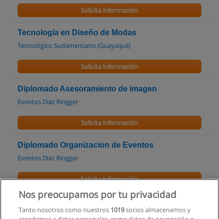
Solicita información
Tecnología en Diseño de Modas
Tecnológico Sudamericano (Guayaquil)
Solicita información
Diplomado Asesoramiento de imagen
Eventos Diaz Ringger
Solicita información
Diplomado Organizacion de Eventos
Eventos Diaz Ringger
Solicita información
Nos preocupamos por tu privacidad
Cursos de Modelaje Etiqueta / STUDIO MODA
Tanto nosotros como nuestros
1019
socios almacenamos y
Escuela de Modelos Studio Moda