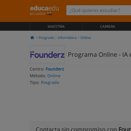
ecuador
MAESTRÍA
CARRERA
Posgrado
Informática
Online
Programa Online - IA 
Centro:
Founderz
Método:
Online
Tipo:
Posgrado
Contacta sin compromiso con
Foun