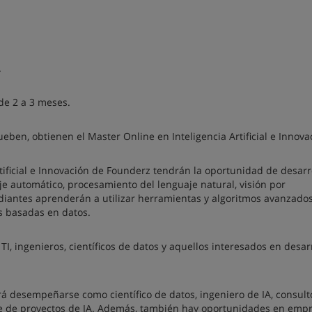
.
de 2 a 3 meses.
ben, obtienen el Master Online en Inteligencia Artificial e Innova
ificial e Innovación de Founderz tendrán la oportunidad de desarro
je automático, procesamiento del lenguaje natural, visión por
udiantes aprenderán a utilizar herramientas y algoritmos avanzado
es basadas en datos.
, ingenieros, científicos de datos y aquellos interesados ​​en desar
rá desempeñarse como científico de datos, ingeniero de IA, consult
nte de proyectos de IA. Además, también hay oportunidades en emp