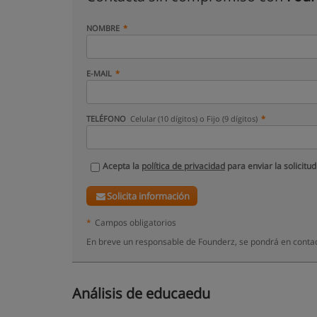
NOMBRE
E-MAIL
TELÉFONO
Celular (10 dígitos) o Fijo (9 dígitos)
Acepta la
política de privacidad
para enviar la solicitud
Solicita información
*
Campos obligatorios
En breve un responsable de Founderz, se pondrá en contac
Análisis de educaedu