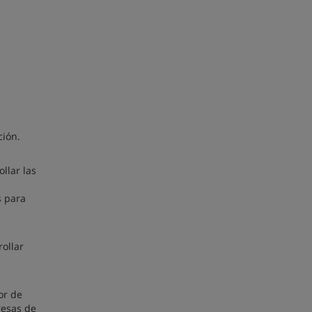
ción.
llar las
s para
rollar
or de
resas de