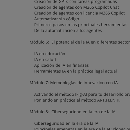
Creación de GPTs con tareas programadas
Creación de agentes con M365 Copilot Chat
Creación de agentes con licencia M365 Copilot
Automatizar sin código
Primeros pasos en las principales herramientas
De la automatización a los agentes
Módulo 6: El potencial de la IA en diferentes secto
IA en educación
IA en salud
Aplicación de IA en finanzas
Herramientas IA en la práctica legal actual
Módulo 7: Metodologías de innovación con IA
Activando el método Ikig-AI para tu desarrollo pr
Poniendo en práctica el método AI-T.H.I.N.K.
Módulo 8: Ciberseguridad en la era de la IA
Ciberseguridad en la era de la IA
Principales amenazas en la era de la IA: clonació