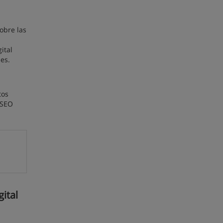
obre las
ital
es.
tos
 SEO
ital