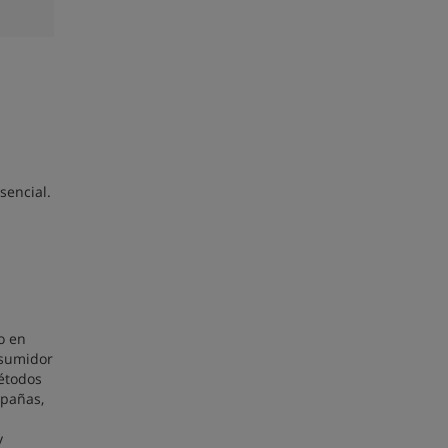
sencial.
o en
nsumidor
métodos
mpañas,
y