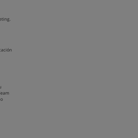
ting.
cación
u
 Team
do