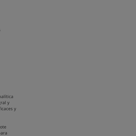
s
alítica
ral y
ficaces y
ote
para