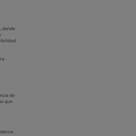
g, donde
s
ibilidad
ara
encia de
as que
elencia