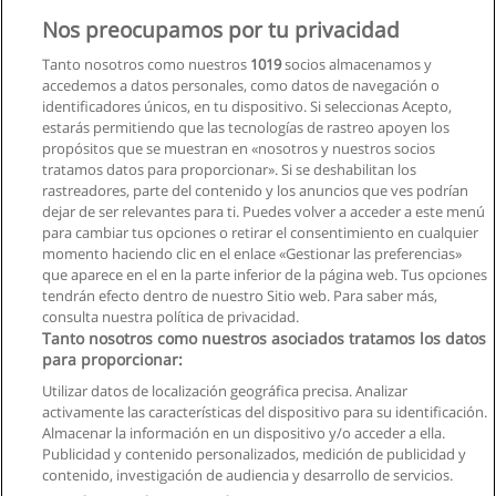
Maestría Internacional en Psicología + Maestría
Internacional en Counselling y Gestalt
Nos preocupamos por tu privacidad
Esneca Business School Latam
Tanto nosotros como nuestros
1019
socios almacenamos y
accedemos a datos personales, como datos de navegación o
Solicita información
identificadores únicos, en tu dispositivo. Si seleccionas Acepto,
estarás permitiendo que las tecnologías de rastreo apoyen los
propósitos que se muestran en «nosotros y nuestros socios
Máster de Formación Permanente en Psicología
tratamos datos para proporcionar». Si se deshabilitan los
del Deporte
rastreadores, parte del contenido y los anuncios que ves podrían
UNIE Universidad
dejar de ser relevantes para ti. Puedes volver a acceder a este menú
para cambiar tus opciones o retirar el consentimiento en cualquier
Solicita información
momento haciendo clic en el enlace «Gestionar las preferencias»
que aparece en el en la parte inferior de la página web. Tus opciones
tendrán efecto dentro de nuestro Sitio web. Para saber más,
consulta nuestra política de privacidad.
Tanto nosotros como nuestros asociados tratamos los datos
para proporcionar:
Reglas de uso
Utilizar datos de localización geográfica precisa. Analizar
activamente las características del dispositivo para su identificación.
Privacidad de datos
Almacenar la información en un dispositivo y/o acceder a ella.
Publicidad y contenido personalizados, medición de publicidad y
Contactar con Educaedu
contenido, investigación de audiencia y desarrollo de servicios.