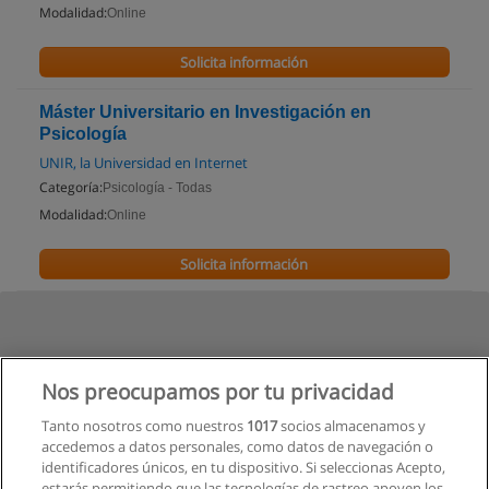
Modalidad:
Online
Solicita información
Máster Universitario en Investigación en
Psicología
UNIR, la Universidad en Internet
Categoría:
Psicología - Todas
Modalidad:
Online
Solicita información
Nos preocupamos por tu privacidad
Tanto nosotros como nuestros
1017
socios almacenamos y
accedemos a datos personales, como datos de navegación o
identificadores únicos, en tu dispositivo. Si seleccionas Acepto,
estarás permitiendo que las tecnologías de rastreo apoyen los