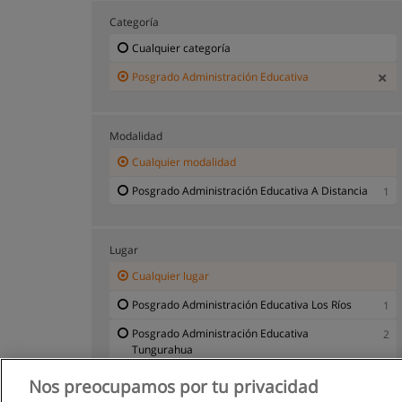
Categoría
Cualquier categoría
Posgrado Administración Educativa
Modalidad
Cualquier modalidad
Posgrado Administración Educativa A Distancia
1
Lugar
Cualquier lugar
Posgrado Administración Educativa Los Ríos
1
Posgrado Administración Educativa
2
Tungurahua
Nos preocupamos por tu privacidad