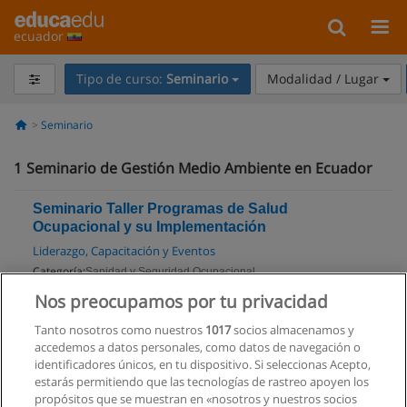
ecuador
Tipo de curso:
Seminario
Modalidad / Lugar
Seminario
1
Seminario de Gestión Medio Ambiente en Ecuador
Seminario Taller Programas de Salud
Ocupacional y su Implementación
Liderazgo, Capacitación y Eventos
Categoría:
Sanidad y Seguridad Ocupacional
Modalidad:
Presencial
Nos preocupamos por tu privacidad
Tanto nosotros como nuestros
1017
socios almacenamos y
Solicita información
accedemos a datos personales, como datos de navegación o
identificadores únicos, en tu dispositivo. Si seleccionas Acepto,
estarás permitiendo que las tecnologías de rastreo apoyen los
propósitos que se muestran en «nosotros y nuestros socios