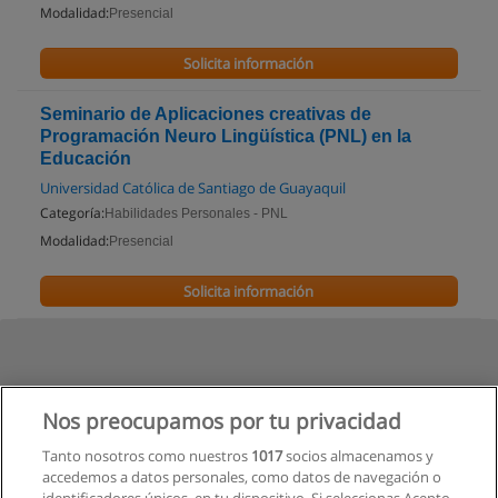
Modalidad:
Presencial
Solicita información
Seminario de Aplicaciones creativas de
Programación Neuro Lingüística (PNL) en la
Educación
Universidad Católica de Santiago de Guayaquil
Categoría:
Habilidades Personales - PNL
Modalidad:
Presencial
Solicita información
Nos preocupamos por tu privacidad
Tanto nosotros como nuestros
1017
socios almacenamos y
accedemos a datos personales, como datos de navegación o