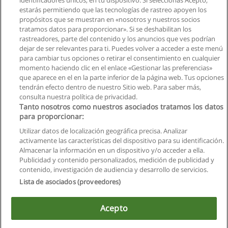
identificadores únicos, en tu dispositivo. Si seleccionas Acepto,
estarás permitiendo que las tecnologías de rastreo apoyen los
propósitos que se muestran en «nosotros y nuestros socios
tratamos datos para proporcionar». Si se deshabilitan los
rastreadores, parte del contenido y los anuncios que ves podrían
dejar de ser relevantes para ti. Puedes volver a acceder a este menú
para cambiar tus opciones o retirar el consentimiento en cualquier
momento haciendo clic en el enlace «Gestionar las preferencias»
que aparece en el en la parte inferior de la página web. Tus opciones
tendrán efecto dentro de nuestro Sitio web. Para saber más,
consulta nuestra política de privacidad.
Tanto nosotros como nuestros asociados tratamos los datos
para proporcionar:
Utilizar datos de localización geográfica precisa. Analizar
activamente las características del dispositivo para su identificación.
Almacenar la información en un dispositivo y/o acceder a ella.
Reglas de uso
Publicidad y contenido personalizados, medición de publicidad y
contenido, investigación de audiencia y desarrollo de servicios.
Privacidad de datos
Lista de asociados (proveedores)
Contactar con Educaedu
Acepto
Copyright © Educaedu Business S.L. - CIF : B-95610580: -
www.educaedu.com.ec