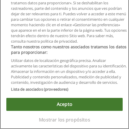
tratamos datos para proporcionar». Si se deshabilitan los
rastreadores, parte del contenido y los anuncios que ves podrían
dejar de ser relevantes para ti. Puedes volver a acceder a este menú
para cambiar tus opciones o retirar el consentimiento en cualquier
momento haciendo clic en el enlace «Gestionar las preferencias»
que aparece en el en la parte inferior de la página web. Tus opciones
tendrán efecto dentro de nuestro Sitio web. Para saber más,
Reglas de uso
consulta nuestra política de privacidad.
Tanto nosotros como nuestros asociados tratamos los datos
Privacidad de datos
para proporcionar:
Contactar con Educaedu
Utilizar datos de localización geográfica precisa. Analizar
activamente las características del dispositivo para su identificación.
Copyright © Educaedu Business S.L. - CIF : B-95610580: -
Almacenar la información en un dispositivo y/o acceder a ella.
www.educaedu.com.ec
Publicidad y contenido personalizados, medición de publicidad y
contenido, investigación de audiencia y desarrollo de servicios.
Lista de asociados (proveedores)
Acepto
Mostrar los propósitos