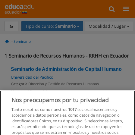
ecuador
Tipo de curso:
Seminario
Modalidad / Lugar
Seminario
1
Seminario de Recursos Humanos - RRHH en Ecuador
Seminario de Administración de Capital Humano
Universidad del Pacífico
Categoría:
Dirección y Gestión de Recursos Humanos
Modalidad:
Presencial
Nos preocupamos por tu privacidad
Solicita información
Tanto nosotros como nuestros
1017
socios almacenamos y
accedemos a datos personales, como datos de navegación o
identificadores únicos, en tu dispositivo. Si seleccionas Acepto,
estarás permitiendo que las tecnologías de rastreo apoyen los
propósitos que se muestran en «nosotros y nuestros socios