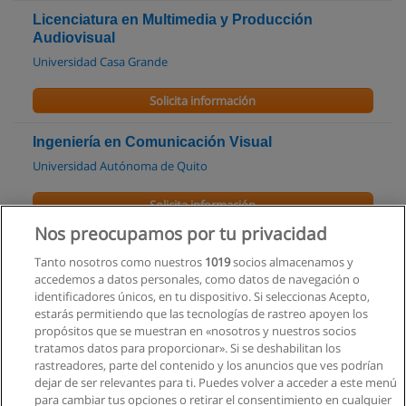
Licenciatura en Multimedia y Producción
Audiovisual
Universidad Casa Grande
Solicita información
Ingeniería en Comunicación Visual
Universidad Autónoma de Quito
Solicita información
Nos preocupamos por tu privacidad
Licenciatura en Periodismo
Tanto nosotros como nuestros
1019
socios almacenamos y
Universidad Particular Internacional SEK
accedemos a datos personales, como datos de navegación o
identificadores únicos, en tu dispositivo. Si seleccionas Acepto,
Solicita información
estarás permitiendo que las tecnologías de rastreo apoyen los
propósitos que se muestran en «nosotros y nuestros socios
tratamos datos para proporcionar». Si se deshabilitan los
Licenciatura en Comunicación Audiovisual
rastreadores, parte del contenido y los anuncios que ves podrían
Universidad Particular Internacional SEK
dejar de ser relevantes para ti. Puedes volver a acceder a este menú
para cambiar tus opciones o retirar el consentimiento en cualquier