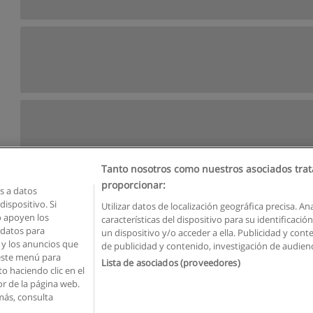
Tanto nosotros como nuestros asociados trat
proporcionar:
 a datos
ispositivo. Si
Utilizar datos de localización geográfica precisa. An
o apoyen los
características del dispositivo para su identificaci
Reglas de uso
Privacidad de datos
Contactar con Educaedu
 datos para
un dispositivo y/o acceder a ella. Publicidad y con
o y los anuncios que
de publicidad y contenido, investigación de audienci
Copyright © Educaedu Business S.L. - CIF : B-95610580: -
www.educaedu.com.ec
 este menú para
Lista de asociados (proveedores)
o haciendo clic en el
or de la página web.
más, consulta