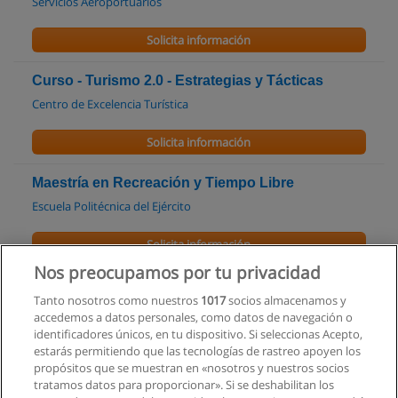
Servicios Aeroportuarios
Solicita información
Curso - Turismo 2.0 - Estrategias y Tácticas
Centro de Excelencia Turística
Solicita información
Maestría en Recreación y Tiempo Libre
Escuela Politécnica del Ejército
Solicita información
Nos preocupamos por tu privacidad
Maestría en Turismo
Tanto nosotros como nuestros
1017
socios almacenamos y
Universidad Tecnológica Empresarial de Guayaquil
accedemos a datos personales, como datos de navegación o
identificadores únicos, en tu dispositivo. Si seleccionas Acepto,
Solicita información
estarás permitiendo que las tecnologías de rastreo apoyen los
propósitos que se muestran en «nosotros y nuestros socios
tratamos datos para proporcionar». Si se deshabilitan los
Maestría en Gestión Turística