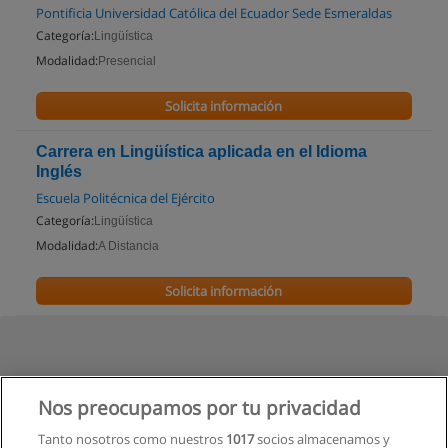
Pontificia Universidad Católica del Ecuador Sede Esmeraldas
Categoría:
Lingüística
Modalidad:
Presencial
Solicita información
Carrera en Lingüística aplicada en el Idioma
Inglés
Escuela Politécnica del Ejército
Categoría:
Lingüística
Modalidad:
A Distancia
Solicita información
Nos preocupamos por tu privacidad
Tanto nosotros como nuestros
1017
socios almacenamos y