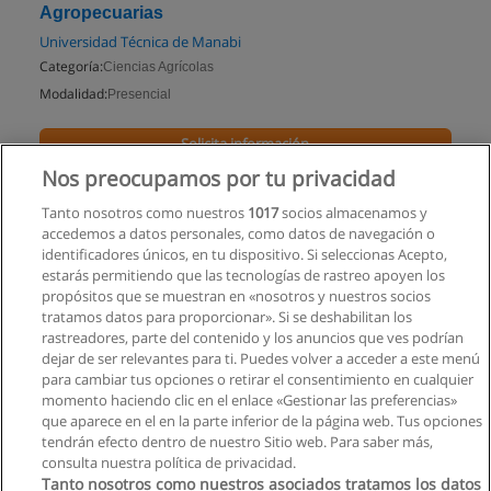
Agropecuarias
Universidad Técnica de Manabi
Categoría:
Ciencias Agrícolas
Modalidad:
Presencial
Solicita información
Nos preocupamos por tu privacidad
Impartido en:
Portoviejo
Tanto nosotros como nuestros
1017
socios almacenamos y
accedemos a datos personales, como datos de navegación o
identificadores únicos, en tu dispositivo. Si seleccionas Acepto,
estarás permitiendo que las tecnologías de rastreo apoyen los
propósitos que se muestran en «nosotros y nuestros socios
tratamos datos para proporcionar». Si se deshabilitan los
rastreadores, parte del contenido y los anuncios que ves podrían
dejar de ser relevantes para ti. Puedes volver a acceder a este menú
para cambiar tus opciones o retirar el consentimiento en cualquier
momento haciendo clic en el enlace «Gestionar las preferencias»
que aparece en el en la parte inferior de la página web. Tus opciones
tendrán efecto dentro de nuestro Sitio web. Para saber más,
consulta nuestra política de privacidad.
Tanto nosotros como nuestros asociados tratamos los datos