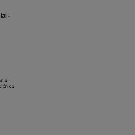
al -
n el
nción de