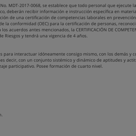
No. MDT-2017-0068, se establece que todo personal que ejecute l
rico, deberán recibir información e instrucción específica en materi
ención de una certificación de competencias laborales en prevenció
de la conformidad (OEC) para la certificación de personas, reconoc
e a los acuerdos antes mencionados, la CERTIFICACIÓN DE COMPETE
e Riesgos y tendrá una vigencia de 4 años.
des para interactuar idóneamente consigo mismo, con los demás y c
es decir, con un conjunto sistémico y dinámico de aptitudes y acti
aje participativo. Posee formación de cuarto nivel.
n.