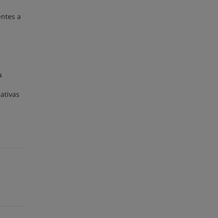
entes a
a
ativas