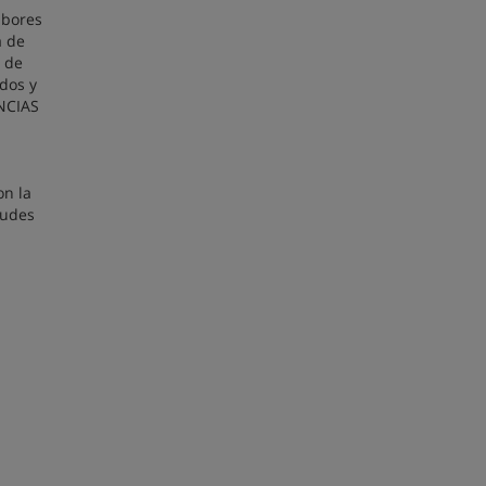
abores
a de
n de
idos y
NCIAS
on la
tudes