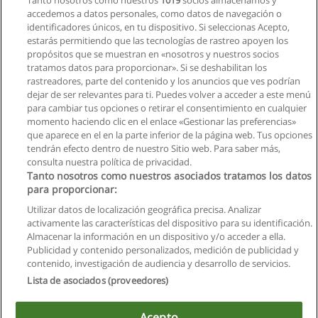
Tanto nosotros como nuestros
1019
socios almacenamos y
UIDE - Universidad Internacional de Ecuador
accedemos a datos personales, como datos de navegación o
identificadores únicos, en tu dispositivo. Si seleccionas Acepto,
Solicita información
estarás permitiendo que las tecnologías de rastreo apoyen los
propósitos que se muestran en «nosotros y nuestros socios
tratamos datos para proporcionar». Si se deshabilitan los
Carrera de Gastronomía
rastreadores, parte del contenido y los anuncios que ves podrían
UIDE - Universidad Internacional de Ecuador
dejar de ser relevantes para ti. Puedes volver a acceder a este menú
para cambiar tus opciones o retirar el consentimiento en cualquier
Solicita información
momento haciendo clic en el enlace «Gestionar las preferencias»
que aparece en el en la parte inferior de la página web. Tus opciones
tendrán efecto dentro de nuestro Sitio web. Para saber más,
consulta nuestra política de privacidad.
Tanto nosotros como nuestros asociados tratamos los datos
para proporcionar:
Reglas de uso
Utilizar datos de localización geográfica precisa. Analizar
activamente las características del dispositivo para su identificación.
Privacidad de datos
Almacenar la información en un dispositivo y/o acceder a ella.
Publicidad y contenido personalizados, medición de publicidad y
Contactar con Educaedu
contenido, investigación de audiencia y desarrollo de servicios.
Lista de asociados (proveedores)
Copyright © Educaedu Business S.L. - CIF : B-95610580: -
www.educaedu.com.ec
Acepto