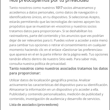
Licencias de Riesgos Eléctricos
Tanto nosotros como nuestros
1017
socios almacenamos y
CORFOPYM
accedemos a datos personales, como datos de navegación o
identificadores únicos, en tu dispositivo. Si seleccionas Acepto,
Solicita información
estarás permitiendo que las tecnologías de rastreo apoyen los
propósitos que se muestran en «nosotros y nuestros socios
tratamos datos para proporcionar». Si se deshabilitan los
Seguridad y Prevención de Riesgos Laborales
rastreadores, parte del contenido y los anuncios que ves podrían
Corporación Internacional de Educación Superior CIIDECO
dejar de ser relevantes para ti. Puedes volver a acceder a este menú
para cambiar tus opciones o retirar el consentimiento en cualquier
Solicita información
momento haciendo clic en el enlace «Gestionar las preferencias»
que aparece en el en la parte inferior de la página web. Tus opciones
tendrán efecto dentro de nuestro Sitio web. Para saber más,
consulta nuestra política de privacidad.
Tanto nosotros como nuestros asociados tratamos los datos
para proporcionar:
Reglas de uso
Utilizar datos de localización geográfica precisa. Analizar
activamente las características del dispositivo para su identificación.
Privacidad de datos
Almacenar la información en un dispositivo y/o acceder a ella.
Publicidad y contenido personalizados, medición de publicidad y
Contactar con Educaedu
contenido, investigación de audiencia y desarrollo de servicios.
Lista de asociados (proveedores)
Copyright © Educaedu Business S.L. - CIF : B-95610580: -