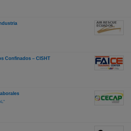
ndustria
ios Confinados – CISHT
Laborales
AL"