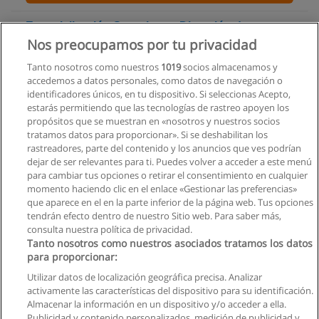
Especialización Superior en Dirección de
Empresas
Nos preocupamos por tu privacidad
Universidad Andina Simón Bolívar
Tanto nosotros como nuestros
1019
socios almacenamos y
accedemos a datos personales, como datos de navegación o
Solicita información
identificadores únicos, en tu dispositivo. Si seleccionas Acepto,
estarás permitiendo que las tecnologías de rastreo apoyen los
propósitos que se muestran en «nosotros y nuestros socios
Maestría en Administración con Mención en
tratamos datos para proporcionar». Si se deshabilitan los
Gerencia
rastreadores, parte del contenido y los anuncios que ves podrían
Pontificia Universidad Católica del Ecuador
dejar de ser relevantes para ti. Puedes volver a acceder a este menú
para cambiar tus opciones o retirar el consentimiento en cualquier
Solicita información
momento haciendo clic en el enlace «Gestionar las preferencias»
que aparece en el en la parte inferior de la página web. Tus opciones
tendrán efecto dentro de nuestro Sitio web. Para saber más,
consulta nuestra política de privacidad.
Tanto nosotros como nuestros asociados tratamos los datos
para proporcionar:
Reglas de uso
Utilizar datos de localización geográfica precisa. Analizar
activamente las características del dispositivo para su identificación.
Privacidad de datos
Almacenar la información en un dispositivo y/o acceder a ella.
Publicidad y contenido personalizados, medición de publicidad y