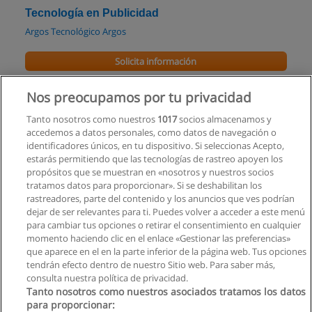
Tecnología en Publicidad
Argos Tecnológico Argos
Solicita información
Maestria en Comercio Electronico
Nos preocupamos por tu privacidad
Universidad Regional Autónoma de los Andes
Tanto nosotros como nuestros
1017
socios almacenamos y
accedemos a datos personales, como datos de navegación o
Solicita información
identificadores únicos, en tu dispositivo. Si seleccionas Acepto,
estarás permitiendo que las tecnologías de rastreo apoyen los
propósitos que se muestran en «nosotros y nuestros socios
Curso de Cómo planear y conducir reuniones
tratamos datos para proporcionar». Si se deshabilitan los
productivas
rastreadores, parte del contenido y los anuncios que ves podrían
Centro de Formación Empresarial
dejar de ser relevantes para ti. Puedes volver a acceder a este menú
para cambiar tus opciones o retirar el consentimiento en cualquier
Solicita información
momento haciendo clic en el enlace «Gestionar las preferencias»
que aparece en el en la parte inferior de la página web. Tus opciones
tendrán efecto dentro de nuestro Sitio web. Para saber más,
consulta nuestra política de privacidad.
Tanto nosotros como nuestros asociados tratamos los datos
para proporcionar: