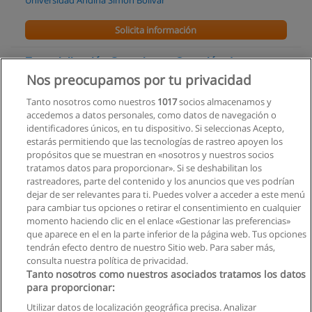
Solicita información
Especialización Superior en Creación de
Empresas con énfasis en Gestión de la PYME
Nos preocupamos por tu privacidad
Universidad Andina Simón Bolívar
Tanto nosotros como nuestros
1017
socios almacenamos y
accedemos a datos personales, como datos de navegación o
Solicita información
identificadores únicos, en tu dispositivo. Si seleccionas Acepto,
estarás permitiendo que las tecnologías de rastreo apoyen los
propósitos que se muestran en «nosotros y nuestros socios
Especialización Superior en Dirección de
tratamos datos para proporcionar». Si se deshabilitan los
Empresas
rastreadores, parte del contenido y los anuncios que ves podrían
Universidad Andina Simón Bolívar
dejar de ser relevantes para ti. Puedes volver a acceder a este menú
para cambiar tus opciones o retirar el consentimiento en cualquier
Solicita información
momento haciendo clic en el enlace «Gestionar las preferencias»
que aparece en el en la parte inferior de la página web. Tus opciones
tendrán efecto dentro de nuestro Sitio web. Para saber más,
consulta nuestra política de privacidad.
Tanto nosotros como nuestros asociados tratamos los datos
para proporcionar:
Reglas de uso
Utilizar datos de localización geográfica precisa. Analizar