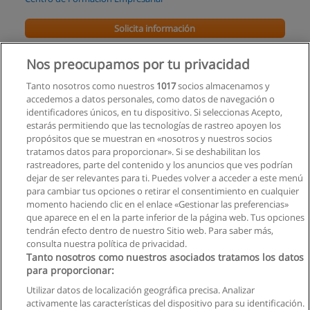
Solicita información
Curso de La Inteligencia Emocional Aplicado en
Nos preocupamos por tu privacidad
la Empresa
Tanto nosotros como nuestros
1017
socios almacenamos y
Centro de Formación Empresarial
accedemos a datos personales, como datos de navegación o
identificadores únicos, en tu dispositivo. Si seleccionas Acepto,
Solicita información
estarás permitiendo que las tecnologías de rastreo apoyen los
propósitos que se muestran en «nosotros y nuestros socios
tratamos datos para proporcionar». Si se deshabilitan los
Curso de Nuevas Tendencias
rastreadores, parte del contenido y los anuncios que ves podrían
Centro de Capacitación Cormark
dejar de ser relevantes para ti. Puedes volver a acceder a este menú
para cambiar tus opciones o retirar el consentimiento en cualquier
Solicita información
momento haciendo clic en el enlace «Gestionar las preferencias»
que aparece en el en la parte inferior de la página web. Tus opciones
tendrán efecto dentro de nuestro Sitio web. Para saber más,
consulta nuestra política de privacidad.
Tanto nosotros como nuestros asociados tratamos los datos
para proporcionar:
Reglas de uso
Utilizar datos de localización geográfica precisa. Analizar
activamente las características del dispositivo para su identificación.
Privacidad de datos