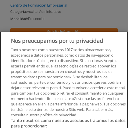
Centro de Formación Empresarial
Categoría:
Auxiliar Administrativo
Modalidad:
Presencial
Solicita información
Nos preocupamos por tu privacidad
Impartido en:
Quito
Tanto nosotros como nuestros
1017
socios almacenamos y
accedemos a datos personales, como datos de navegación o
identificadores únicos, en tu dispositivo. Si seleccionas Acepto,
estarás permitiendo que las tecnologías de rastreo apoyen los
propósitos que se muestran en «nosotros y nuestros socios
tratamos datos para proporcionar». Si se deshabilitan los
rastreadores, parte del contenido y los anuncios que ves podrían
dejar de ser relevantes para ti. Puedes volver a acceder a este menú
para cambiar tus opciones o retirar el consentimiento en cualquier
momento haciendo clic en el enlace «Gestionar las preferencias»
que aparece en el en la parte inferior de la página web. Tus opciones
tendrán efecto dentro de nuestro Sitio web. Para saber más,
consulta nuestra política de privacidad.
Tanto nosotros como nuestros asociados tratamos los datos
para proporcionar: