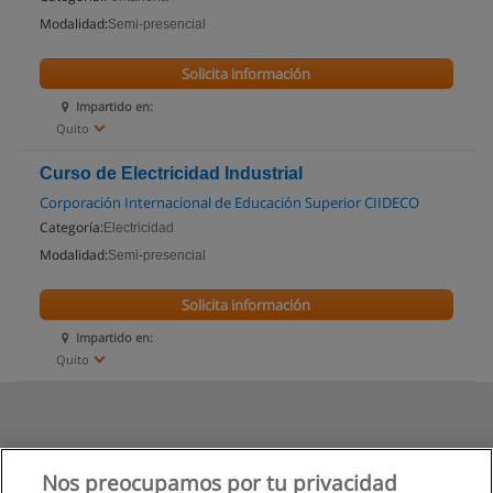
Modalidad:
Semi-presencial
Solicita información
Impartido en:
Quito
Curso de Electricidad Industrial
Corporación Internacional de Educación Superior CIIDECO
Categoría:
Electricidad
Modalidad:
Semi-presencial
Solicita información
Impartido en:
Quito
Nos preocupamos por tu privacidad