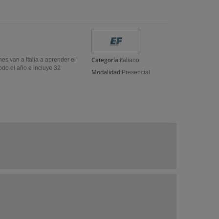
Categoría:
es van a Italia a aprender el
Italiano
odo el año e incluye 32
Modalidad:
Presencial