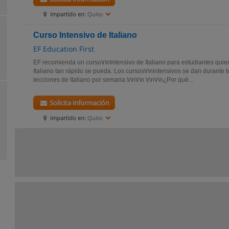
Impartido en:
Quito
Curso Intensivo de Italiano
EF Education First
EF recomienda un curso\r\nIntensivo de Italiano para estudiantes quien
Italiano tan rápido se pueda. Los cursos\r\nintensivos se dan durante t
lecciones de Italiano por semana.\r\n\r\n \r\n\r\n¿Por qué...
Solicita información
Impartido en:
Quito