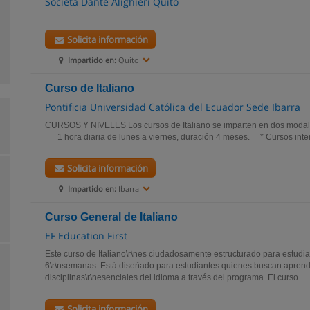
Societá Dante Alighieri Quito
Solicita información
Impartido en:
Quito
Curso de Italiano
Pontificia Universidad Católica del Ecuador Sede Ibarra
CURSOS Y NIVELES Los cursos de Italiano se imparten en dos modal
1 hora diaria de lunes a viernes, duración 4 meses. * Cursos intens
Solicita información
Impartido en:
Ibarra
Curso General de Italiano
EF Education First
Este curso de Italiano\r\nes ciudadosamente estructurado para estudi
6\r\nsemanas. Está diseñado para estudiantes quienes buscan aprende
disciplinas\r\nesenciales del idioma a través del programa. El curso...
Solicita información