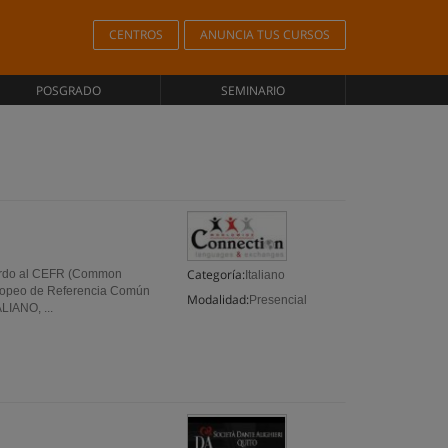
CENTROS
ANUNCIA TUS CURSOS
POSGRADO
SEMINARIO
Categoría:
erdo al CEFR (Common
Italiano
ropeo de Referencia Común
Modalidad:
Presencial
LIANO, ...