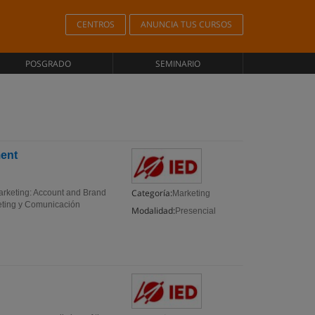
CENTROS
ANUNCIA TUS CURSOS
POSGRADO
SEMINARIO
ent
Categoría:
rketing: Account and Brand
Marketing
eting y Comunicación
Modalidad:
Presencial