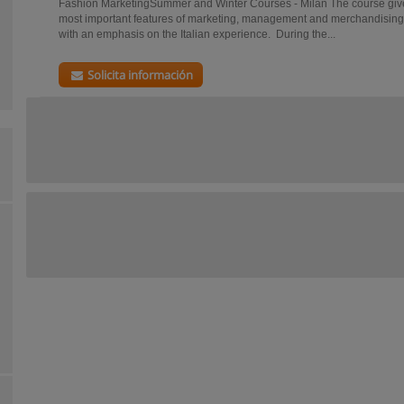
Fashion MarketingSummer and Winter Courses - Milan The course gives
most important features of marketing, management and merchandising fo
with an emphasis on the Italian experience. During the...
Solicita información