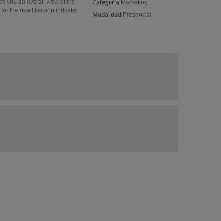
Categoría:
 you an overall view of the
Marketing
r the retail fashion industry
Modalidad:
Presencial