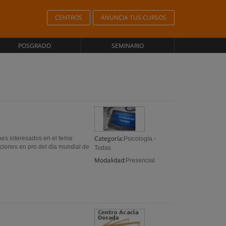
CENTROS
ANUNCIA TUS CURSOS
POSGRADO
SEMINARIO
Categoría:
nes interesados en el tema:
Psicología -
cciones en pro del día mundial de
Todas
Modalidad:
Presencial