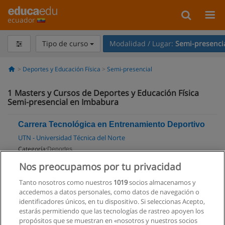
ecuador
Tipo de curso
Modalidad / Lugar:
Semi-presenci
Deportes y Educación Física
Semi-presencial
1
Masters y Cursos de Deportes y Educación Física
Semi-presencial en Imbabura
Carrera Tecnológica en Entrenamiento Deportivo
UTN - Universidad Técnica del Norte
Categoría:
Deportes
Modalidad:
Semi-presencial
Nos preocupamos por tu privacidad
Tanto nosotros como nuestros
1019
socios almacenamos y
Solicita información
accedemos a datos personales, como datos de navegación o
Impartido en:
identificadores únicos, en tu dispositivo. Si seleccionas Acepto,
Ibarra
estarás permitiendo que las tecnologías de rastreo apoyen los
propósitos que se muestran en «nosotros y nuestros socios