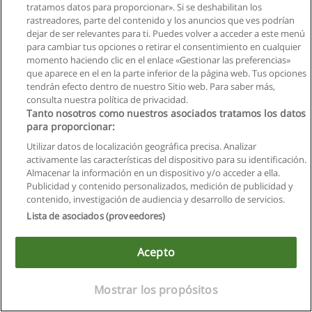
tratamos datos para proporcionar». Si se deshabilitan los
rastreadores, parte del contenido y los anuncios que ves podrían
dejar de ser relevantes para ti. Puedes volver a acceder a este menú
para cambiar tus opciones o retirar el consentimiento en cualquier
momento haciendo clic en el enlace «Gestionar las preferencias»
que aparece en el en la parte inferior de la página web. Tus opciones
tendrán efecto dentro de nuestro Sitio web. Para saber más,
consulta nuestra política de privacidad.
Tanto nosotros como nuestros asociados tratamos los datos
para proporcionar:
Reglas de uso
Utilizar datos de localización geográfica precisa. Analizar
Privacidad de datos
activamente las características del dispositivo para su identificación.
Almacenar la información en un dispositivo y/o acceder a ella.
Contactar con Educaedu
Publicidad y contenido personalizados, medición de publicidad y
contenido, investigación de audiencia y desarrollo de servicios.
Copyright © Educaedu Business S.L. - CIF : B-95610580: -
Lista de asociados (proveedores)
www.educaedu.com.ec
Acepto
Mostrar los propósitos