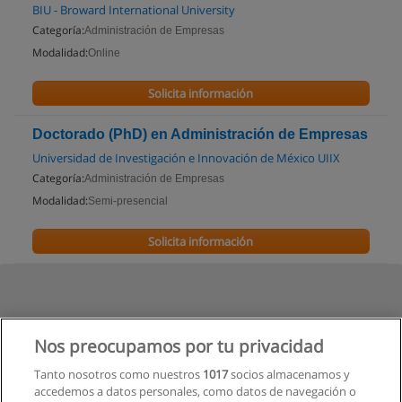
BIU - Broward International University
Categoría:
Administración de Empresas
Modalidad:
Online
Solicita información
Doctorado (PhD) en Administración de Empresas
Universidad de Investigación e Innovación de México UIIX
Categoría:
Administración de Empresas
Modalidad:
Semi-presencial
Solicita información
Nos preocupamos por tu privacidad
Tanto nosotros como nuestros
1017
socios almacenamos y
accedemos a datos personales, como datos de navegación o