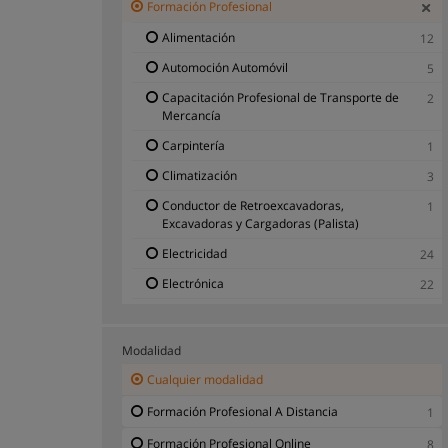
Formación Profesional
Alimentación
12
Automoción Automóvil
5
Capacitación Profesional de Transporte de
2
Mercancía
Carpintería
1
Climatización
3
Conductor de Retroexcavadoras,
1
Excavadoras y Cargadoras (Palista)
Electricidad
24
Electrónica
22
Enología
5
Ferralla, Encofrados y Hormigón
1
Modalidad
Fontanería
1
Cualquier modalidad
Instalador de Aire Acondicionado
2
Formación Profesional A Distancia
1
Mecánico de Autos
3
Formación Profesional Online
8