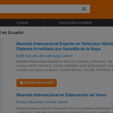
CURSOS
EDUCACIÓN SUPERIOR
l en Ecuador
Maestría Internacional Experto en Vehículos Híbrid
Diploma Acreditado por Apostilla de la Haya
ELBS Escuela de Liderazgo Latam
Maestría Internacional Experto en Vehículos Híbridos y Eléctricos - Di
la Haya. FICHA TÉCNICA. CARGA HORARIA: 300H MODALIDAD: ONLI
módulos con clases en directo. CURSO INICIAL: ONLINE TUTORIAS
Solicita información
Maestría Internacional en Elaboración de Vinos
Esneca Business School Latam
Maestría Internacional En Elaboración De Vinos (Diploma Acreditado P
L2DAS043 - DIPLOMA ACREDITADO POR APOSTILLA DE LA HAYA - 