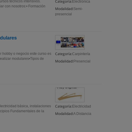
Categoría:
rsos técnicos intensivos.
Electrónica
diar con nosotros:• Formación
Modalidad:
Semi-
presencial
odulares
Categoría:
r hobby o negocio este curso es
Carpintería
 realizar modulares•Tipos de
Modalidad:
Presencial
Categoría:
lectricidad básica, instalaciones
Electricidad
ncipios Fundamentales de la
Modalidad:
A Distancia