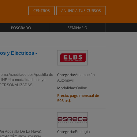
CENTROS
ANUNCIA TUS CURSOS
POSGRADO
SEMINARIO
os y Eléctricos -
Categoría:
ploma Acreditado por Apostilla de
Automoción
NE *La modalidad incluye
Automóvil
: PERSONALIZADAS...
Modalidad:
Online
Precio:
pago mensual de
595 us$
Categoría:
or Apostilla De La Haya).
Enología
FICHA TÉCNICA: CARGA