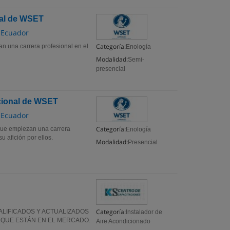
onal de WSET
l Ecuador
Categoría:
an una carrera profesional en el
Enología
Modalidad:
Semi-
presencial
acional de WSET
l Ecuador
Categoría:
s que empiezan una carrera
Enología
u afición por ellos.
Modalidad:
Presencial
Categoría:
LIFICADOS Y ACTUALIZADOS
Instalador de
 QUE ESTÁN EN EL MERCADO.
Aire Acondicionado