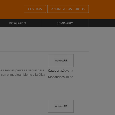
CENTROS
ANUNCIA TUS CURSOS
POSGRADO
SEMINARIO
Categoría:
les son las pautas a seguir para
Joyería
 con el medioambiente y la ética
Modalidad:
Online