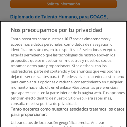
Solicita información
Diplomado de Talento Humano, para COACS,
Ecuador Ajustado a la: Resolución No. SEPS-
0144-2025
Nos preocupamos por tu privacidad
Corporación Internacional de Educación Superior CIIDECO
Tanto nosotros como nuestros
1017
socios almacenamos y
accedemos a datos personales, como datos de navegación o
Solicita información
identificadores únicos, en tu dispositivo. Si seleccionas Acepto,
estarás permitiendo que las tecnologías de rastreo apoyen los
propósitos que se muestran en «nosotros y nuestros socios
Diplomado - Gerencial para Cooperativas de
tratamos datos para proporcionar». Si se deshabilitan los
Ahorro y Crédito
rastreadores, parte del contenido y los anuncios que ves podrían
Corporación Internacional de Educación Superior CIIDECO
dejar de ser relevantes para ti. Puedes volver a acceder a este menú
para cambiar tus opciones o retirar el consentimiento en cualquier
Solicita información
momento haciendo clic en el enlace «Gestionar las preferencias»
que aparece en el en la parte inferior de la página web. Tus opciones
tendrán efecto dentro de nuestro Sitio web. Para saber más,
consulta nuestra política de privacidad.
Tanto nosotros como nuestros asociados tratamos los datos
para proporcionar:
Reglas de uso
Utilizar datos de localización geográfica precisa. Analizar