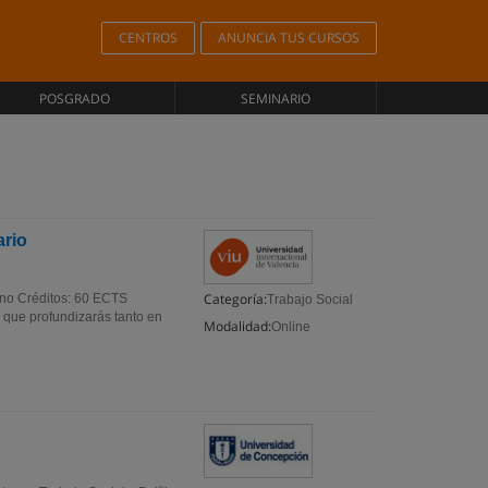
CENTROS
ANUNCIA TUS CURSOS
POSGRADO
SEMINARIO
ario
Categoría:
lano Créditos: 60 ECTS
Trabajo Social
a que profundizarás tanto en
Modalidad:
Online