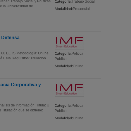
Categoría:
ter en Trabajo Social y Políticas
Trabajo Social
de la Univeresidad de
Modalidad:
Presencial
y Defensa
Categoría:
ón: 60 ECTS Metodología: Online
Política
é Cela Requisitos: Titulación...
Pública
Modalidad:
Online
acia Corporativa y
Categoría:
lisis de Información. Titula: U.
Política
 Titulación que se obtiene:
Pública
Modalidad:
Online