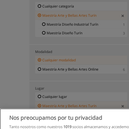
Cualquier categoría
Maestría Arte y Bellas Artes Turín
Maestría Diseño Industrial Turín
1
Maestría Diseño Turín
3
Modalidad
Cualquier modalidad
Maestría Arte y Bellas Artes Online
6
Lugar
Cualquier lugar
Maestría Arte y Bellas Artes Turín
Nos preocupamos por tu privacidad
Tanto nosotros como nuestros
1019
socios almacenamos y accedemos