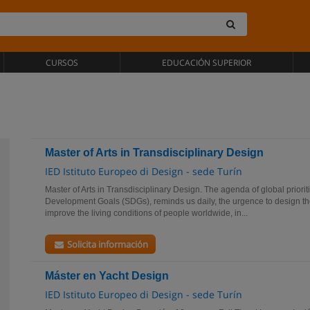
CURSOS
EDUCACIÓN SUPERIOR
Master of Arts in Transdisciplinary Design
IED Istituto Europeo di Design - sede Turín
Master of Arts in Transdisciplinary Design. The agenda of global priorit
Development Goals (SDGs), reminds us daily, the urgence to design the
improve the living conditions of people worldwide, in...
Solicita información
Máster en Yacht Design
IED Istituto Europeo di Design - sede Turín