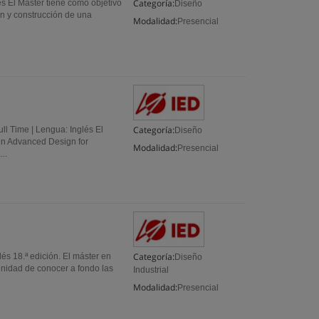
Categoría:
s El Máster tiene como objetivo
Diseño
ón y construcción de una
Modalidad:
Presencial
Categoría:
ll Time | Lengua: Inglés El
Diseño
en Advanced Design for
Modalidad:
Presencial
..
Categoría:
lés 18.ª edición. El máster en
Diseño
unidad de conocer a fondo las
Industrial
Modalidad:
Presencial