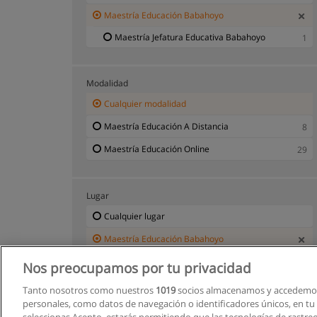
Maestría Educación Babahoyo
Maestría Jefatura Educativa Babahoyo
1
Modalidad
Cualquier modalidad
Maestría Educación A Distancia
8
Maestría Educación Online
29
Lugar
Cualquier lugar
Maestría Educación Babahoyo
Nos preocupamos por tu privacidad
Tanto nosotros como nuestros
1019
socios almacenamos y accedemos
personales, como datos de navegación o identificadores únicos, en tu d