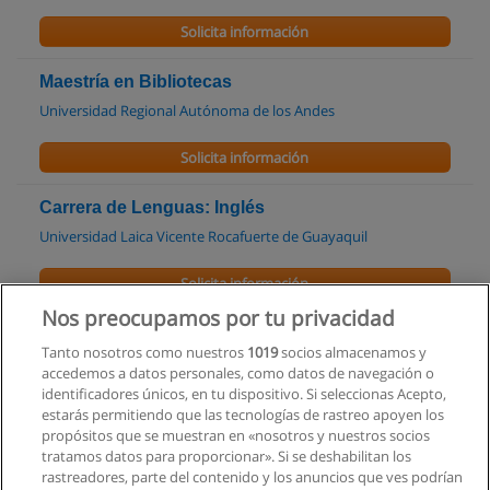
Solicita información
Maestría en Bibliotecas
Universidad Regional Autónoma de los Andes
Solicita información
Carrera de Lenguas: Inglés
Universidad Laica Vicente Rocafuerte de Guayaquil
Solicita información
Nos preocupamos por tu privacidad
Curso de Antropología Empresarial
Tanto nosotros como nuestros
1019
socios almacenamos y
Mundo Set
accedemos a datos personales, como datos de navegación o
identificadores únicos, en tu dispositivo. Si seleccionas Acepto,
Solicita información
estarás permitiendo que las tecnologías de rastreo apoyen los
propósitos que se muestran en «nosotros y nuestros socios
tratamos datos para proporcionar». Si se deshabilitan los
Curso de Identidad Politica
rastreadores, parte del contenido y los anuncios que ves podrían
Mundo Set